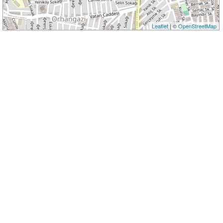
Leaflet
| ©
OpenStreetMap