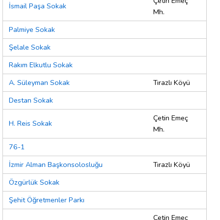
Çetin Emeç
İsmail Paşa Sokak
Mh.
Palmiye Sokak
Şelale Sokak
Rakım Elkutlu Sokak
A. Süleyman Sokak
Tırazlı Köyü
Destan Sokak
Çetin Emeç
H. Reis Sokak
Mh.
76-1
İzmir Alman Başkonsolosluğu
Tırazlı Köyü
Özgürlük Sokak
Şehit Öğretmenler Parkı
Çetin Emeç