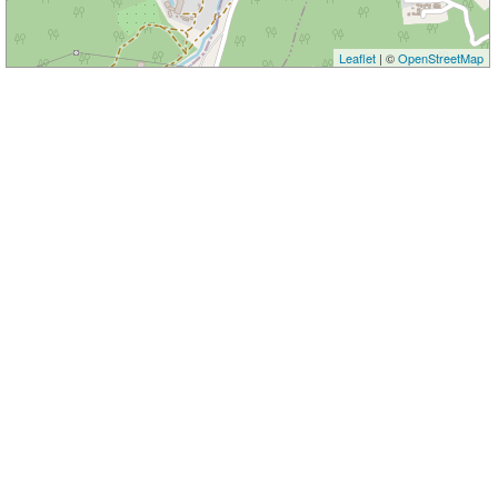
Leaflet
| ©
OpenStreetMap