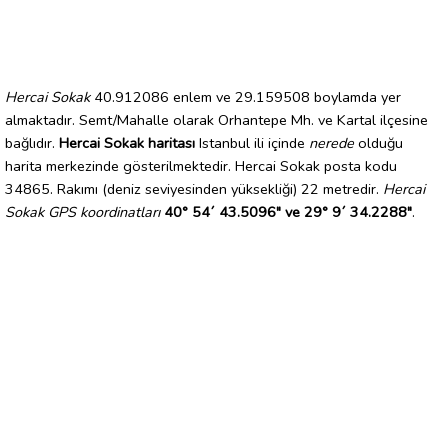
Hercai Sokak
40.912086 enlem ve 29.159508 boylamda yer
almaktadır. Semt/Mahalle olarak Orhantepe Mh. ve Kartal ilçesine
bağlıdır.
Hercai Sokak haritası
Istanbul ili içinde
nerede
olduğu
harita merkezinde gösterilmektedir. Hercai Sokak posta kodu
34865. Rakımı (deniz seviyesinden yüksekliği) 22 metredir.
Hercai
Sokak GPS koordinatları
40° 54´ 43.5096" ve 29° 9´ 34.2288"
.