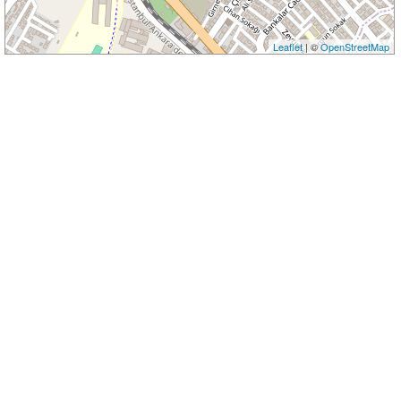
Leaflet
| ©
OpenStreetMap