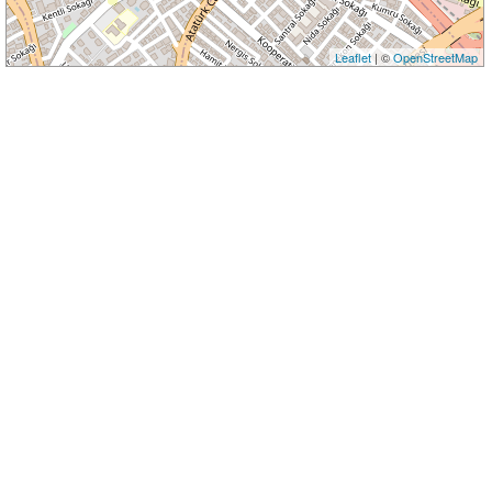
Leaflet
| ©
OpenStreetMap