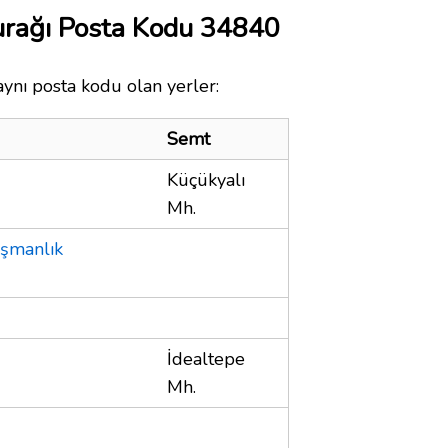
urağı Posta Kodu 34840
aynı posta kodu olan yerler:
Semt
Küçükyalı
Mh.
şmanlık
İdealtepe
Mh.