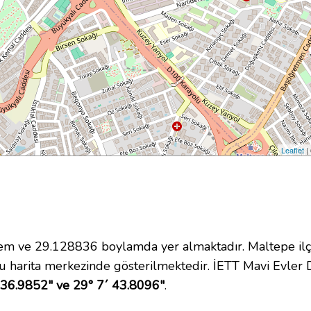
Leaflet
|
 ve 29.128836 boylamda yer almaktadır. Maltepe ilçe
 harita merkezinde gösterilmektedir. İETT Mavi Evler
 36.9852" ve 29° 7´ 43.8096"
.