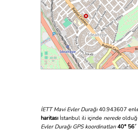
İETT Mavi Evler Durağı
40.943607 enlem
haritası
İstanbul ili içinde
nerede
olduğu
Evler Durağı GPS koordinatları
40° 56´