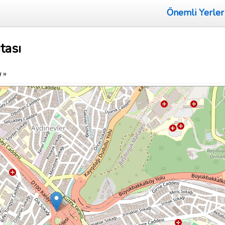
Önemli Yerler
tası
ı
»