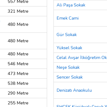
557 Metre
Ali Paşa Sokak
321 Metre
Emek Cami
u
480 Metre
Gür Sokak
480 Metre
Yüksel Sokak
480 Metre
Celal Avşar İlköğretim O
546 Metre
Neşe Sokak
473 Metre
Sencer Sokak
538 Metre
Denizatı Anaokulu
290 Metre
255 Metre
SHÇEK Küçükyalı Çocuk Y