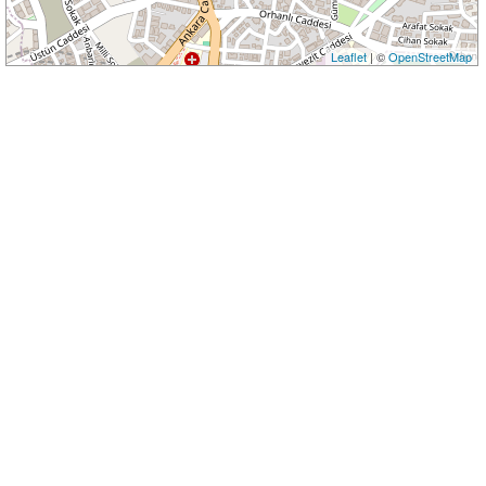
Leaflet
| ©
OpenStreetMap