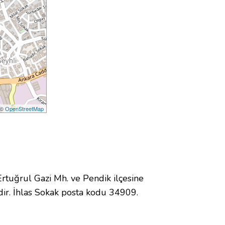
 ©
OpenStreetMap
uğrul Gazi Mh. ve Pendik ilçesine
ir. İhlas Sokak posta kodu 34909.