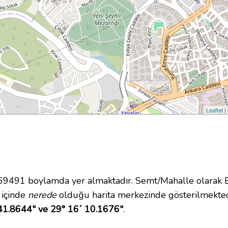
Leaflet
|
491 boylamda yer almaktadır. Semt/Mahalle olarak Ert
i içinde
nerede
olduğu harita merkezinde gösterilmekted
41.8644" ve 29° 16´ 10.1676"
.