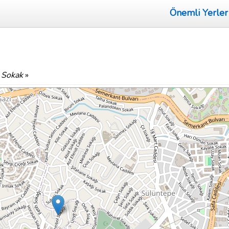
Önemli Yerler
s Sokak
»