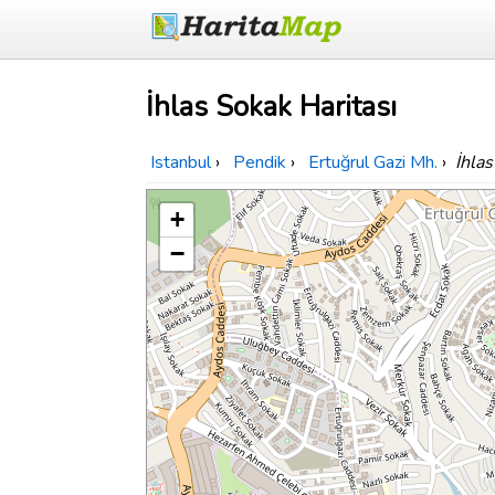
İhlas Sokak Haritası
Istanbul
›
Pendik
›
Ertuğrul Gazi Mh.
›
İhla
+
−