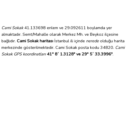
Cami Sokak
41.133698 enlem ve 29.092611 boylamda yer
almaktadır. Semt/Mahalle olarak Merkez Mh. ve Beykoz ilçesine
bağlıdır.
Cami Sokak haritası
İstanbul ili içinde
nerede
olduğu harita
merkezinde gösterilmektedir. Cami Sokak posta kodu 34820.
Cami
Sokak GPS koordinatları
41° 8´ 1.3128" ve 29° 5´ 33.3996"
.