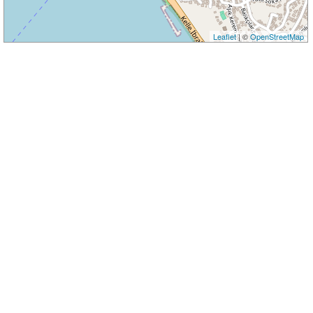
Leaflet
| ©
OpenStreetMap