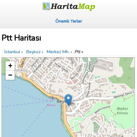
Önemli Yerler
Ptt Haritası
İstanbul
›
Beykoz
›
Merkez Mh.
›
Ptt
»
+
−