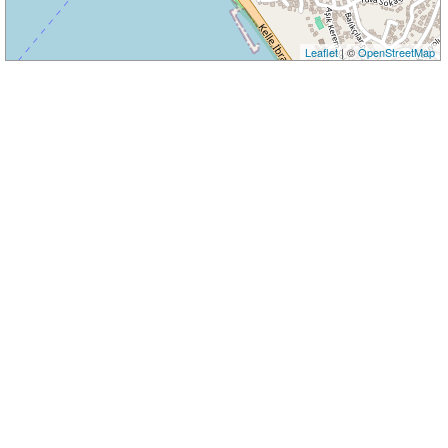
Leaflet
| ©
OpenStreetMap