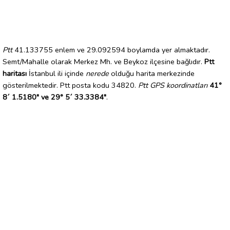
Ptt
41.133755 enlem ve 29.092594 boylamda yer almaktadır.
Semt/Mahalle olarak Merkez Mh. ve Beykoz ilçesine bağlıdır.
Ptt
haritası
İstanbul ili içinde
nerede
olduğu harita merkezinde
gösterilmektedir. Ptt posta kodu 34820.
Ptt GPS koordinatları
41°
8´ 1.5180" ve 29° 5´ 33.3384"
.