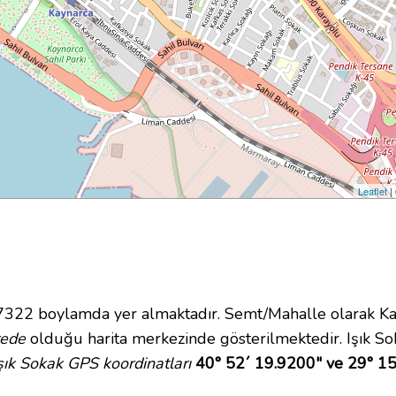
Leaflet
|
2 boylamda yer almaktadır. Semt/Mahalle olarak Kayna
rede
olduğu harita merkezinde gösterilmektedir. Işık S
şık Sokak GPS koordinatları
40° 52´ 19.9200" ve 29° 1