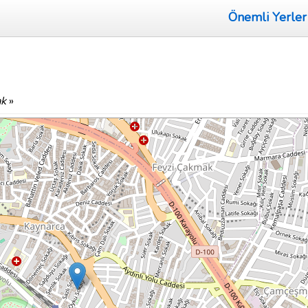
Önemli Yerler
ak
»