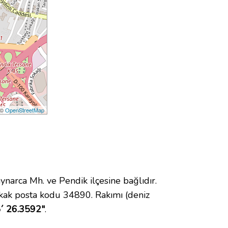
 ©
OpenStreetMap
rca Mh. ve Pendik ilçesine bağlıdır.
okak posta kodu 34890. Rakımı (deniz
5´ 26.3592"
.