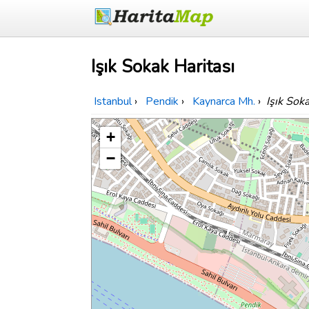
Işık Sokak Haritası
Istanbul
›
Pendik
›
Kaynarca Mh.
›
Işık Sok
+
−