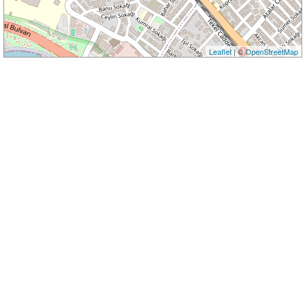
Leaflet
| ©
OpenStreetMap