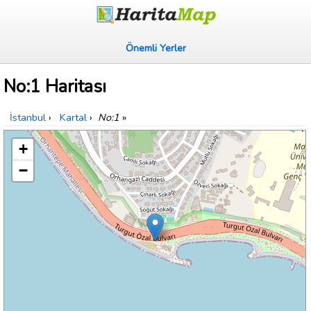
Önemli Yerler
No:1 Haritası
İstanbul
›
Kartal
›
No:1
»
+
−