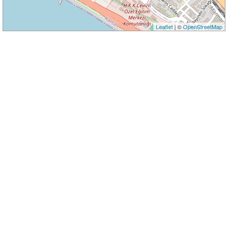
Leaflet
| ©
OpenStreetMap