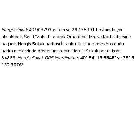
Nergis Sokak
40.903793 enlem ve 29.158991 boylamda yer
almaktadır. Semt/Mahalle olarak Orhantepe Mh. ve Kartal ilçesine
bağlıdır.
Nergis Sokak haritası
İstanbul ili içinde
nerede
olduğu
harita merkezinde gösterilmektedir. Nergis Sokak posta kodu
34865.
Nergis Sokak GPS koordinatları
40° 54´ 13.6548" ve 29° 9
´ 32.3676"
.