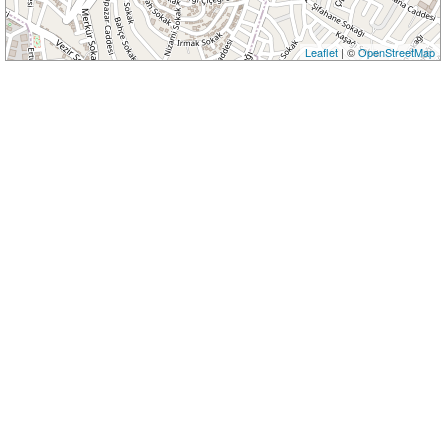
Leaflet
| ©
OpenStreetMap