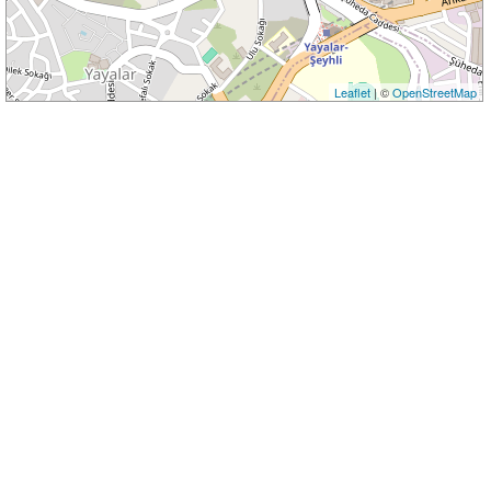
Leaflet
| ©
OpenStreetMap