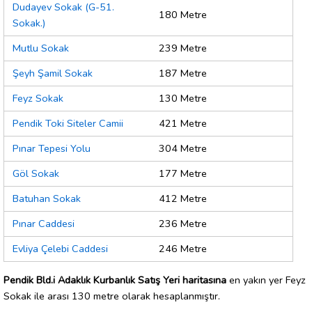
Dudayev Sokak (G-51.
180 Metre
Sokak.)
Mutlu Sokak
239 Metre
Şeyh Şamil Sokak
187 Metre
Feyz Sokak
130 Metre
Pendik Toki Siteler Camii
421 Metre
Pınar Tepesi Yolu
304 Metre
Göl Sokak
177 Metre
Batuhan Sokak
412 Metre
Pınar Caddesi
236 Metre
Evliya Çelebi Caddesi
246 Metre
Pendik Bld.i Adaklık Kurbanlık Satış Yeri haritasına
en yakın yer Feyz
Sokak ile arası 130 metre olarak hesaplanmıştır.