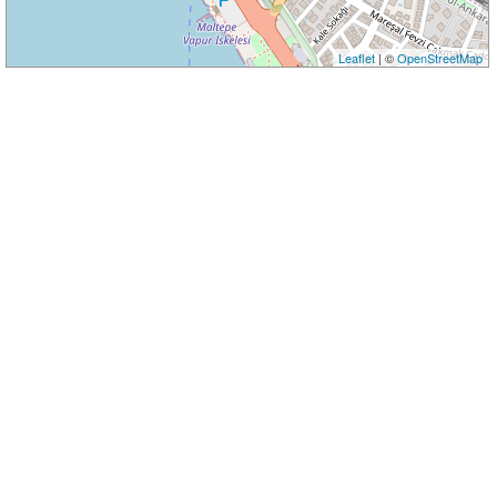
Leaflet
| ©
OpenStreetMap