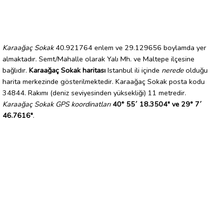
Karaağaç Sokak
40.921764 enlem ve 29.129656 boylamda yer
almaktadır. Semt/Mahalle olarak Yalı Mh. ve Maltepe ilçesine
bağlıdır.
Karaağaç Sokak haritası
Istanbul ili içinde
nerede
olduğu
harita merkezinde gösterilmektedir. Karaağaç Sokak posta kodu
34844. Rakımı (deniz seviyesinden yüksekliği) 11 metredir.
Karaağaç Sokak GPS koordinatları
40° 55´ 18.3504" ve 29° 7´
46.7616"
.