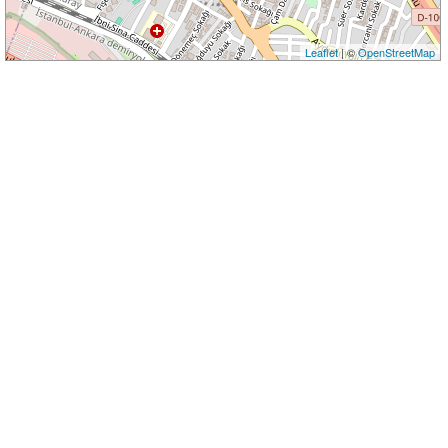
Leaflet
| ©
OpenStreetMap