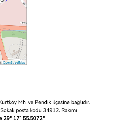
 ©
OpenStreetMap
tköy Mh. ve Pendik ilçesine bağlıdır.
 Sokak posta kodu 34912. Rakımı
e 29° 17´ 55.5072"
.