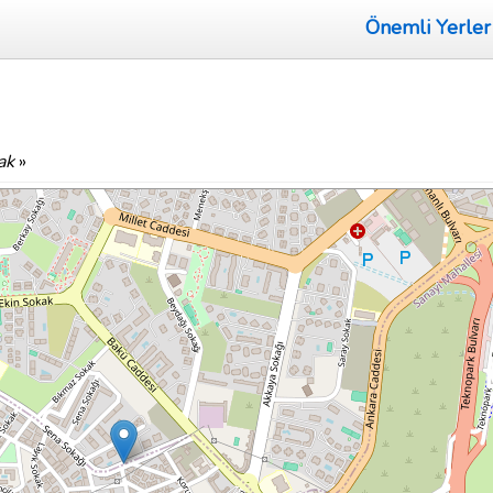
Önemli Yerler
ak
»