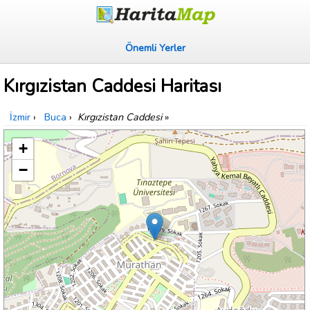
Önemli Yerler
Kırgızistan Caddesi Haritası
İzmir
›
Buca
›
Kırgızistan Caddesi
»
+
−