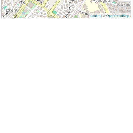
Leaflet
| ©
OpenStreetMap