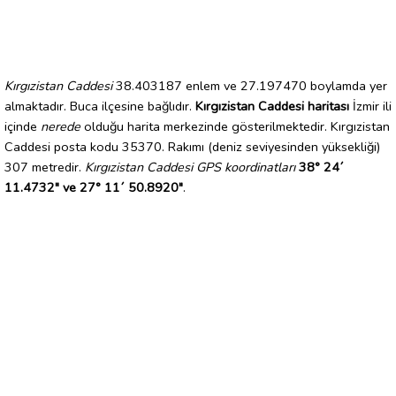
Kırgızistan Caddesi
38.403187 enlem ve 27.197470 boylamda yer
almaktadır. Buca ilçesine bağlıdır.
Kırgızistan Caddesi haritası
İzmir ili
içinde
nerede
olduğu harita merkezinde gösterilmektedir. Kırgızistan
Caddesi posta kodu 35370. Rakımı (deniz seviyesinden yüksekliği)
307 metredir.
Kırgızistan Caddesi GPS koordinatları
38° 24´
11.4732" ve 27° 11´ 50.8920"
.