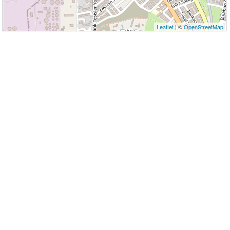
Leaflet
| ©
OpenStreetMap