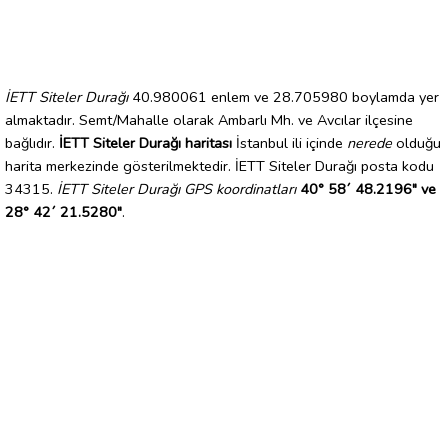
İETT Siteler Durağı
40.980061 enlem ve 28.705980 boylamda yer
almaktadır. Semt/Mahalle olarak Ambarlı Mh. ve Avcılar ilçesine
bağlıdır.
İETT Siteler Durağı haritası
İstanbul ili içinde
nerede
olduğu
harita merkezinde gösterilmektedir. İETT Siteler Durağı posta kodu
34315.
İETT Siteler Durağı GPS koordinatları
40° 58´ 48.2196" ve
28° 42´ 21.5280"
.