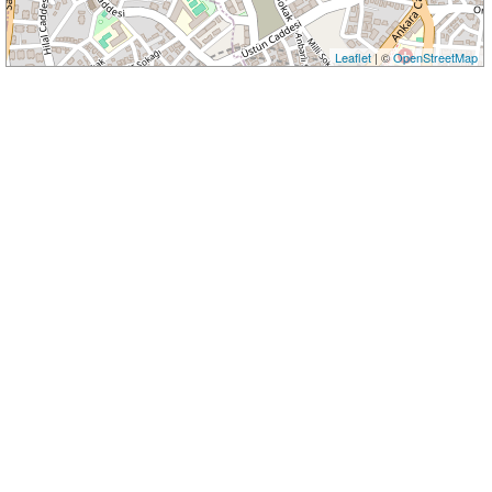
Leaflet
| ©
OpenStreetMap