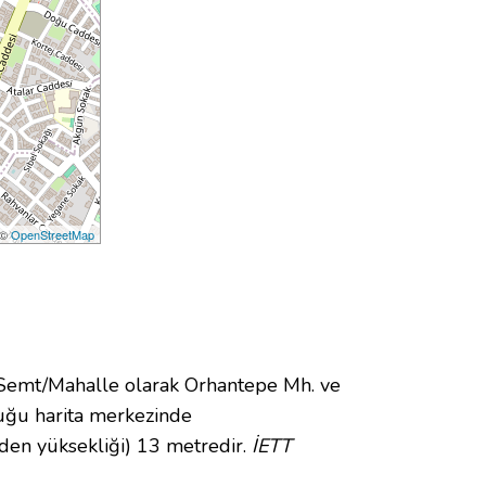
 ©
OpenStreetMap
emt/Mahalle olarak Orhantepe Mh. ve
ğu harita merkezinde
den yüksekliği) 13 metredir.
İETT