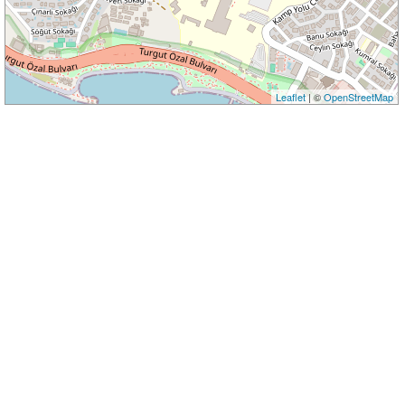
Leaflet
| ©
OpenStreetMap