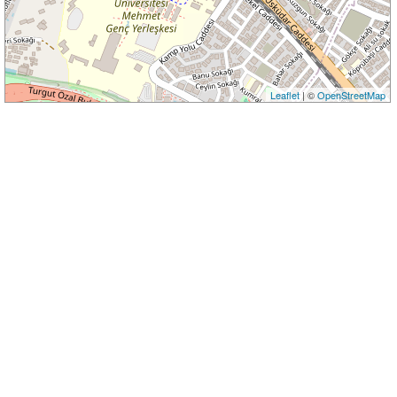
Leaflet
| ©
OpenStreetMap