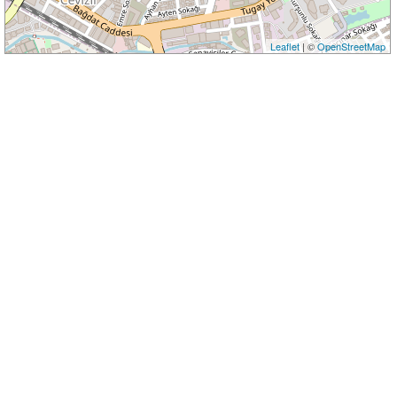
Leaflet
| ©
OpenStreetMap