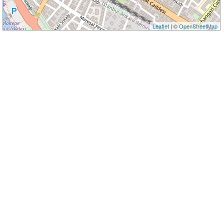
Leaflet
| ©
OpenStreetMap