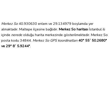
Merkez So
40.930630 enlem ve 29.134979 boylamda yer
almaktadır. Maltepe ilçesine bağlıdır.
Merkez So haritası
İstanbul ili
içinde
nerede
olduğu harita merkezinde gösterilmektedir. Merkez So
posta kodu 34844.
Merkez So GPS koordinatları
40° 55´ 50.2680"
ve 29° 8´ 5.9244"
.