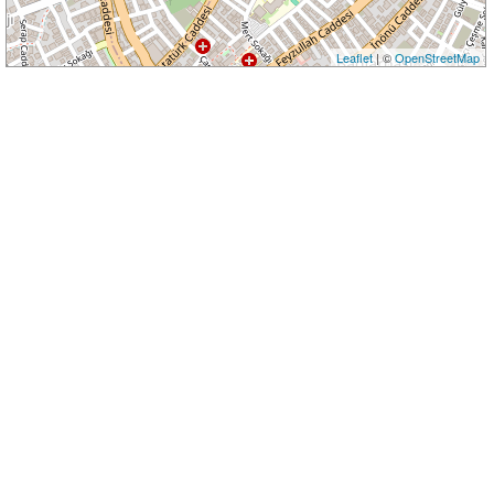
Leaflet
| ©
OpenStreetMap