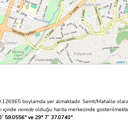
Leaflet
|
26965 boylamda yer almaktadır. Semt/Mahalle olarak 
i içinde
nerede
olduğu harita merkezinde gösterilmekte
0´ 59.0556" ve 29° 7´ 37.0740"
.