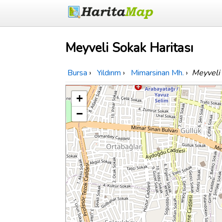
Meyveli Sokak Haritası
Bursa
›
Yıldırım
›
Mimarsinan Mh.
›
Meyveli
+
−