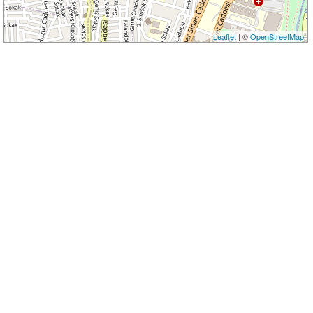
Leaflet
| ©
OpenStreetMap