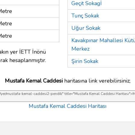
Geçit Sokagİ
Metre
Tunç Sokak
Metre
Uğur Sokak
Metre
Kavakpınar Mahallesi Kü
Merkez
kın yer İETT İnönü
rak hesaplanmıştır.
Şirin Sokak
Mustafa Kemal Caddesi
haritasına link verebilirsiniz;
Mustafa Kemal Caddesi Haritası