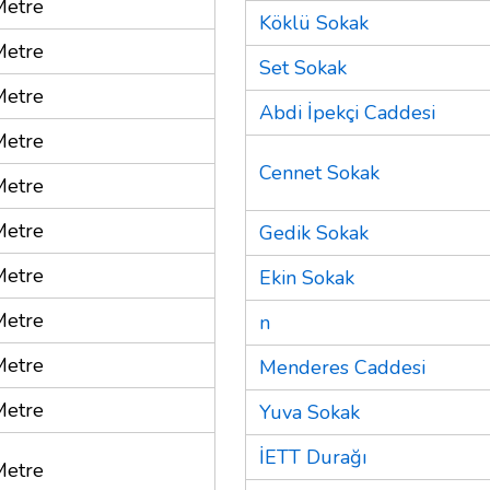
Metre
Köklü Sokak
Metre
Set Sokak
Metre
Abdi İpekçi Caddesi
Metre
Cennet Sokak
Metre
Metre
Gedik Sokak
Metre
Ekin Sokak
Metre
n
Metre
Menderes Caddesi
Metre
Yuva Sokak
İETT Durağı
Metre