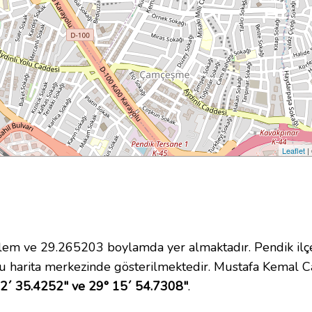
Leaflet
|
m ve 29.265203 boylamda yer almaktadır. Pendik ilçe
 harita merkezinde gösterilmektedir. Mustafa Kemal 
2´ 35.4252" ve 29° 15´ 54.7308"
.