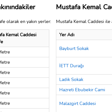
kınındakiler
Mustafa Kemal Ca
fe olarak en yakın yerler:
Mustafa Kemal Caddesi ile a
fa Kemal Caddesi
Yer Adı
fe
Bayburt Sokak
Metre
Metre
İETT Durağı
Metre
Ladik Sokak
Metre
Hazreti Ebubekir Cami
Metre
Metre
Malazgirt Caddesi