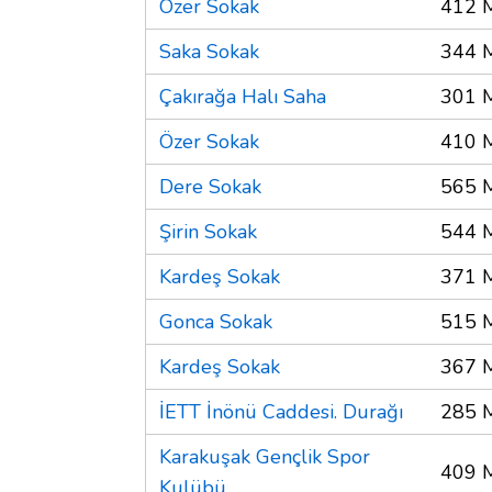
Özer Sokak
412 
Saka Sokak
344 
Çakırağa Halı Saha
301 
Özer Sokak
410 
Dere Sokak
565 
Şirin Sokak
544 
Kardeş Sokak
371 
Gonca Sokak
515 
Kardeş Sokak
367 
İETT İnönü Caddesi. Durağı
285 
Karakuşak Gençlik Spor
409 
Kulübü