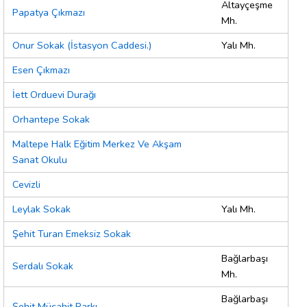
Altayçeşme
Papatya Çıkmazı
Mh.
Onur Sokak (İstasyon Caddesi.)
Yalı Mh.
Esen Çıkmazı
İett Orduevi Durağı
Orhantepe Sokak
Maltepe Halk Eğitim Merkez Ve Akşam
Sanat Okulu
Cevizli
Leylak Sokak
Yalı Mh.
Şehit Turan Emeksiz Sokak
Bağlarbaşı
Serdalı Sokak
Mh.
Bağlarbaşı
Şehit Mücahit Parkı