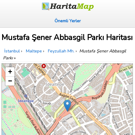
Önemli Yerler
Mustafa Şener Abbasgil Parkı Haritası
İstanbul
›
Maltepe
›
Feyzullah Mh.
›
Mustafa Şener Abbasgil
Parkı
»
+
−