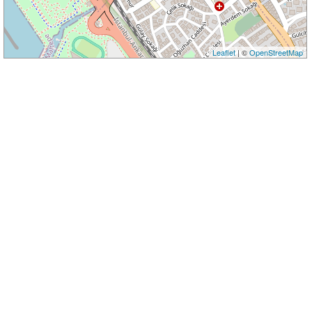
Leaflet
| ©
OpenStreetMap