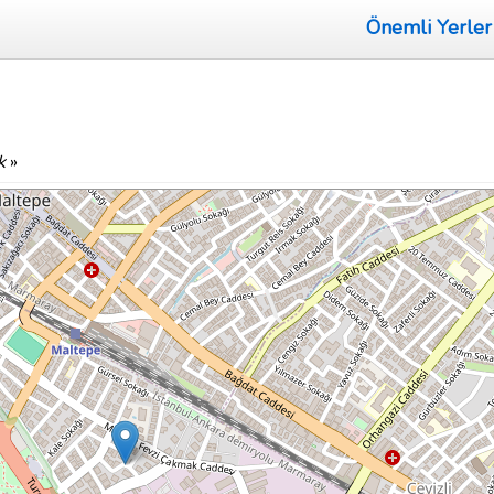
Önemli Yerler
k
»