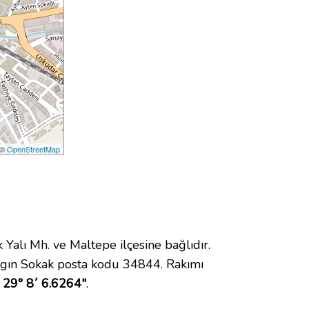
 ©
OpenStreetMap
lı Mh. ve Maltepe ilçesine bağlıdır.
ygın Sokak posta kodu 34844. Rakımı
 29° 8´ 6.6264"
.