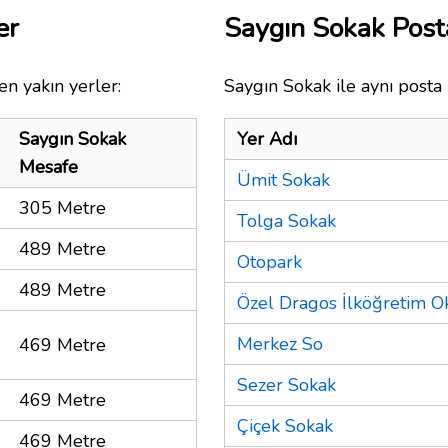
er
Saygın Sokak Pos
en yakın yerler:
Saygın Sokak ile aynı posta
Saygın Sokak
Yer Adı
Mesafe
Ümit Sokak
305 Metre
Tolga Sokak
489 Metre
Otopark
489 Metre
Özel Dragos İlköğretim O
Merkez So
469 Metre
Sezer Sokak
469 Metre
Çiçek Sokak
469 Metre