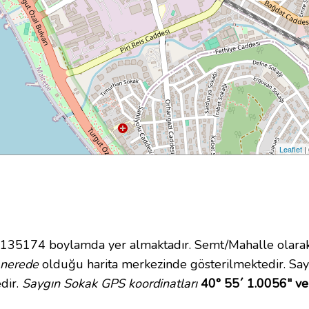
Leaflet
|
5174 boylamda yer almaktadır. Semt/Mahalle olarak Ya
nerede
olduğu harita merkezinde gösterilmektedir. Sa
dir.
Saygın Sokak GPS koordinatları
40° 55´ 1.0056" ve