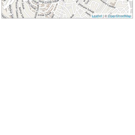
Leaflet
| ©
OpenStreetMap