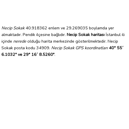
Necip Sokak
40.918362 enlem ve 29.269035 boylamda yer
almaktadır. Pendik ilçesine bağlıdır.
Necip Sokak haritası
İstanbul ili
içinde
nerede
olduğu harita merkezinde gösterilmektedir. Necip
Sokak posta kodu 34909.
Necip Sokak GPS koordinatları
40° 55´
6.1032" ve 29° 16´ 8.5260"
.