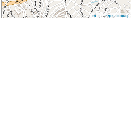
Leaflet
| ©
OpenStreetMap