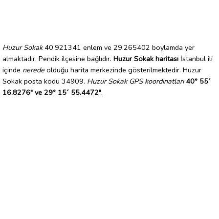
Huzur Sokak
40.921341 enlem ve 29.265402 boylamda yer
almaktadır. Pendik ilçesine bağlıdır.
Huzur Sokak haritası
İstanbul ili
içinde
nerede
olduğu harita merkezinde gösterilmektedir. Huzur
Sokak posta kodu 34909.
Huzur Sokak GPS koordinatları
40° 55´
16.8276" ve 29° 15´ 55.4472"
.