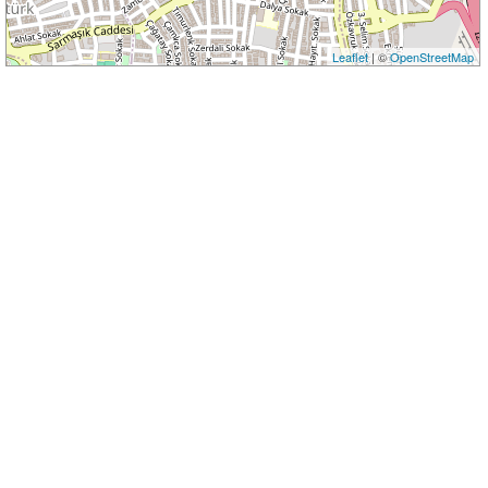
Leaflet
| ©
OpenStreetMap