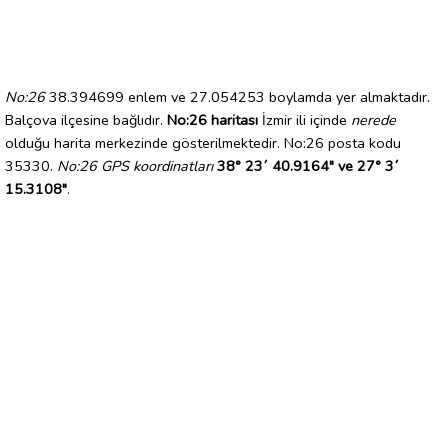
No:26
38.394699 enlem ve 27.054253 boylamda yer almaktadır.
Balçova ilçesine bağlıdır.
No:26 haritası
İzmir ili içinde
nerede
olduğu harita merkezinde gösterilmektedir. No:26 posta kodu
35330.
No:26 GPS koordinatları
38° 23´ 40.9164" ve 27° 3´
15.3108"
.