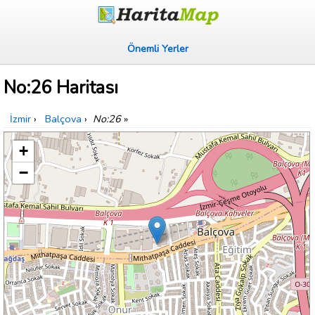
Önemli Yerler
No:26 Haritası
İzmir
›
Balçova
›
No:26
»
+
−