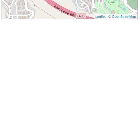
Leaflet
| ©
OpenStreetMap