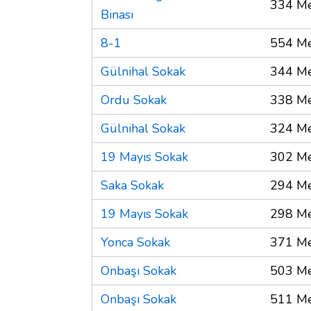
334 Me
Binası
8-1
554 Me
Gülnihal Sokak
344 Me
Ordu Sokak
338 Me
Gülnihal Sokak
324 Me
19 Mayıs Sokak
302 Me
Saka Sokak
294 Me
19 Mayıs Sokak
298 Me
Yonca Sokak
371 Me
Onbaşı Sokak
503 Me
Onbaşı Sokak
511 Me