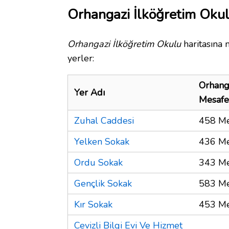
Orhangazi İlköğretim Okul
Orhangazi İlköğretim Okulu
haritasına 
yerler:
Orhang
Yer Adı
Mesafe
Zuhal Caddesi
458 Me
Yelken Sokak
436 Me
Ordu Sokak
343 Me
Gençlik Sokak
583 Me
Kır Sokak
453 Me
Cevizli Bilgi Evi Ve Hizmet