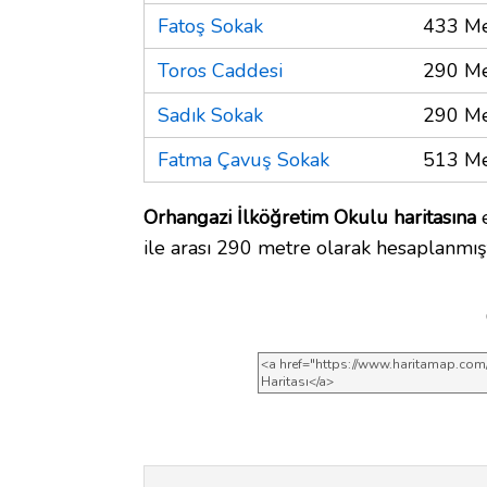
Fatoş Sokak
433 Me
Toros Caddesi
290 Me
Sadık Sokak
290 Me
Fatma Çavuş Sokak
513 Me
Orhangazi İlköğretim Okulu haritasına
e
ile arası 290 metre olarak hesaplanmışt