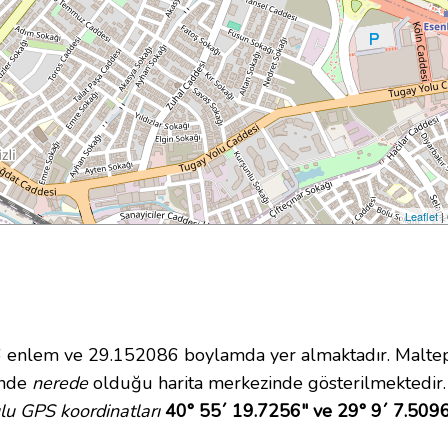
Leaflet
|
enlem ve 29.152086 boylamda yer almaktadır. Maltepe 
çinde
nerede
olduğu harita merkezinde gösterilmektedir.
lu GPS koordinatları
40° 55´ 19.7256" ve 29° 9´ 7.509