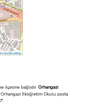
 ©
OpenStreetMap
ilçesine bağlıdır.
Orhangazi
 Orhangazi İlköğretim Okulu posta
6"
.