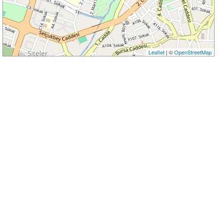
Leaflet
| ©
OpenStreetMap