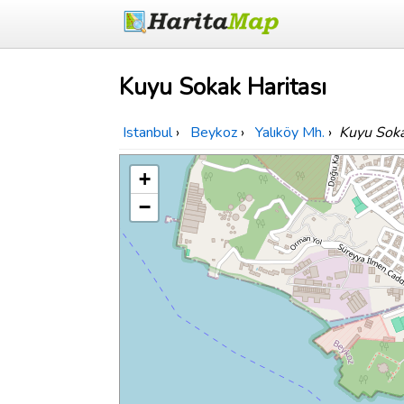
Kuyu Sokak Haritası
Istanbul
›
Beykoz
›
Yalıköy Mh.
›
Kuyu Sok
+
−