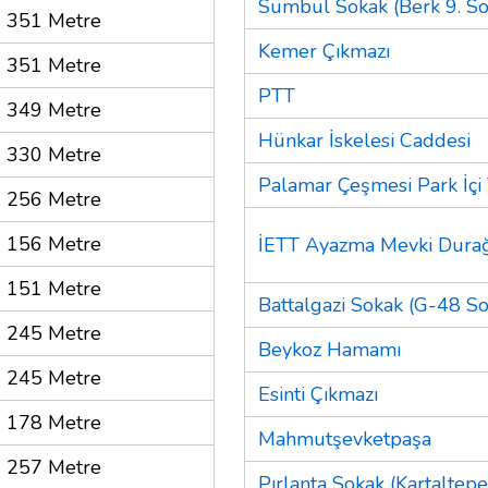
Sümbül Sokak (Berk 9. So
351 Metre
Kemer Çıkmazı
351 Metre
PTT
349 Metre
Hünkar İskelesi Caddesi
330 Metre
Palamar Çeşmesi Park İçi
256 Metre
156 Metre
İETT Ayazma Mevki Durağ
151 Metre
Battalgazi Sokak (G-48 So
245 Metre
Beykoz Hamamı
245 Metre
Esinti Çıkmazı
178 Metre
Mahmutşevketpaşa
257 Metre
Pırlanta Sokak (Kartaltepe