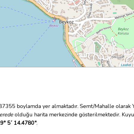
Leaflet
|
355 boylamda yer almaktadır. Semt/Mahalle olarak Yalı
erede
olduğu harita merkezinde gösterilmektedir. Kuy
29° 5´ 14.4780"
.