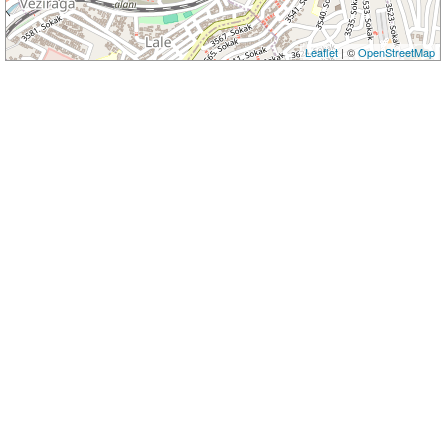
Leaflet
| ©
OpenStreetMap