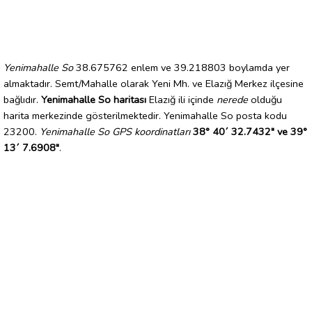
Yenimahalle So
38.675762 enlem ve 39.218803 boylamda yer
almaktadır. Semt/Mahalle olarak Yeni Mh. ve Elazığ Merkez ilçesine
bağlıdır.
Yenimahalle So haritası
Elazığ ili içinde
nerede
olduğu
harita merkezinde gösterilmektedir. Yenimahalle So posta kodu
23200.
Yenimahalle So GPS koordinatları
38° 40´ 32.7432" ve 39°
13´ 7.6908"
.