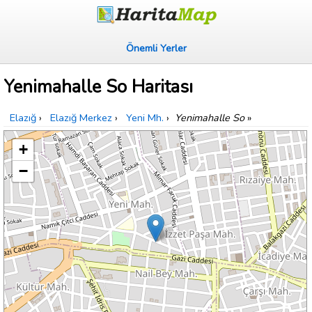
Önemli Yerler
Yenimahalle So Haritası
Elazığ
›
Elazığ Merkez
›
Yeni Mh.
›
Yenimahalle So
»
+
−