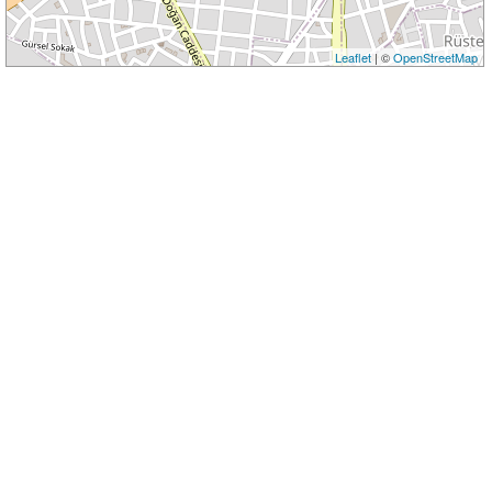
Leaflet
| ©
OpenStreetMap