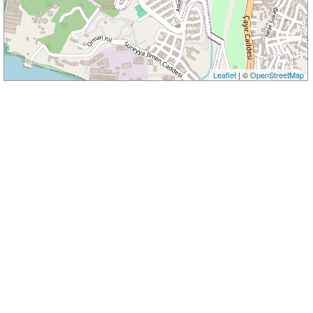
Leaflet
| ©
OpenStreetMap