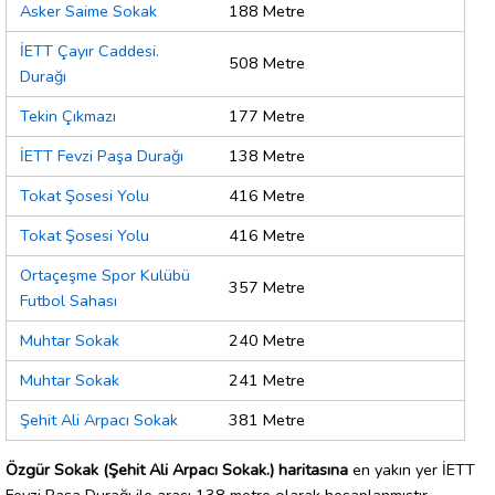
Asker Saime Sokak
188 Metre
İETT Çayır Caddesi.
508 Metre
Durağı
Tekin Çıkmazı
177 Metre
İETT Fevzi Paşa Durağı
138 Metre
Tokat Şosesi Yolu
416 Metre
Tokat Şosesi Yolu
416 Metre
Ortaçeşme Spor Kulübü
357 Metre
Futbol Sahası
Muhtar Sokak
240 Metre
Muhtar Sokak
241 Metre
Şehit Ali Arpacı Sokak
381 Metre
Özgür Sokak (Şehit Ali Arpacı Sokak.) haritasına
en yakın yer İETT
Fevzi Paşa Durağı ile arası 138 metre olarak hesaplanmıştır.