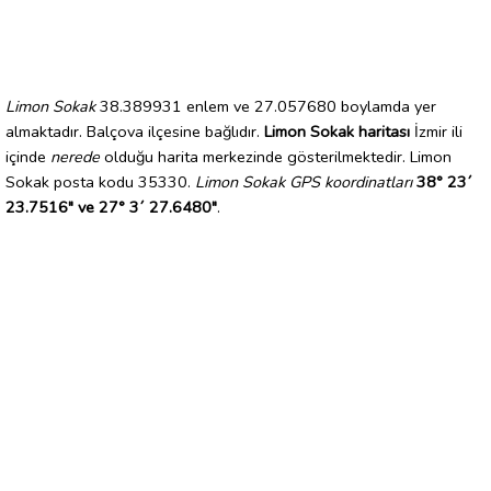
Limon Sokak
38.389931 enlem ve 27.057680 boylamda yer
almaktadır. Balçova ilçesine bağlıdır.
Limon Sokak haritası
İzmir ili
içinde
nerede
olduğu harita merkezinde gösterilmektedir. Limon
Sokak posta kodu 35330.
Limon Sokak GPS koordinatları
38° 23´
23.7516" ve 27° 3´ 27.6480"
.