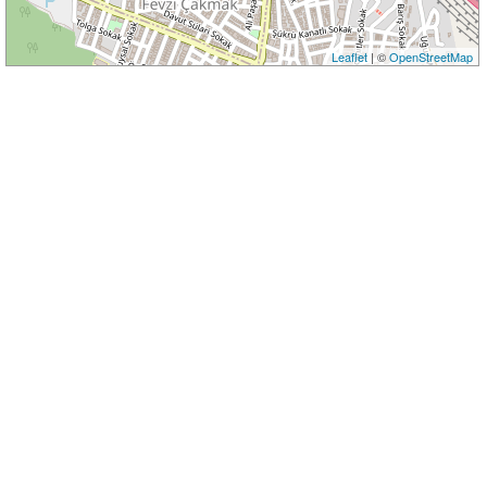
Leaflet
| ©
OpenStreetMap