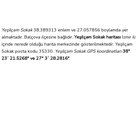
Yeşilçam Sokak
38.389313 enlem ve 27.057856 boylamda yer
almaktadır. Balçova ilçesine bağlıdır.
Yeşilçam Sokak haritası
İzmir ili
içinde
nerede
olduğu harita merkezinde gösterilmektedir. Yeşilçam
Sokak posta kodu 35330.
Yeşilçam Sokak GPS koordinatları
38°
23´ 21.5268" ve 27° 3´ 28.2816"
.