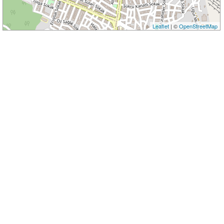
Leaflet
| ©
OpenStreetMap