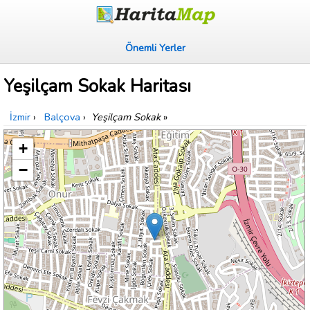
Önemli Yerler
Yeşilçam Sokak Haritası
İzmir
›
Balçova
›
Yeşilçam Sokak
»
+
−