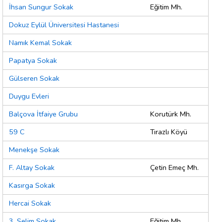
İhsan Sungur Sokak
Eğitim Mh.
Dokuz Eylül Üniversitesi Hastanesi
Namık Kemal Sokak
Papatya Sokak
Gülseren Sokak
Duygu Evleri
Balçova İtfaiye Grubu
Korutürk Mh.
59 C
Tırazlı Köyü
Menekşe Sokak
F. Altay Sokak
Çetin Emeç Mh.
Kasırga Sokak
Hercai Sokak
3. Selim Sokak
Eğitim Mh.