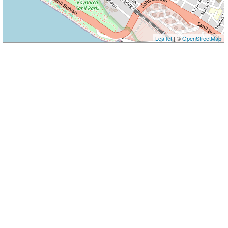
Leaflet
| ©
OpenStreetMap