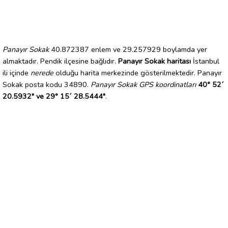
Panayır Sokak
40.872387 enlem ve 29.257929 boylamda yer
almaktadır. Pendik ilçesine bağlıdır.
Panayır Sokak haritası
İstanbul
ili içinde
nerede
olduğu harita merkezinde gösterilmektedir. Panayır
Sokak posta kodu 34890.
Panayır Sokak GPS koordinatları
40° 52´
20.5932" ve 29° 15´ 28.5444"
.