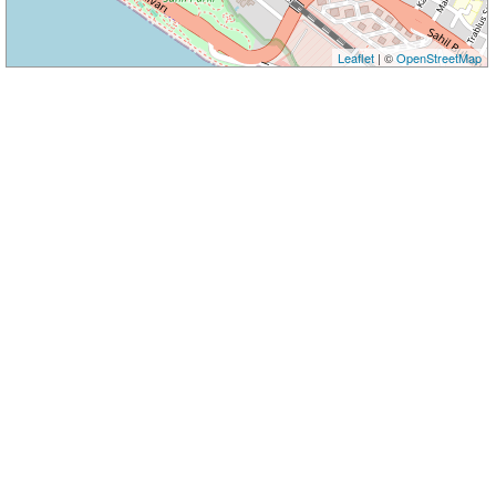
Leaflet
| ©
OpenStreetMap