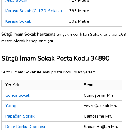
Aksa Sokak
417 Metre
Karasu Sokak (G-170. Sokak.)
393 Metre
Karasu Sokak
392 Metre
Sütçü İmam Sokak haritasına
en yakın yer İrfan Sokak ile arası 269
metre olarak hesaplanmıştır.
Sütçü İmam Sokak Posta Kodu 34890
Sütçü İmam Sokak ile aynı posta kodu olan yerler:
Yer Adı
Semt
Gonca Sokak
Gümüşpınar Mh.
Ytong
Fevzi Çakmak Mh.
Papağan Sokak
Çamçeşme Mh.
Dede Korkut Caddesi
Sapan Bağları Mh.