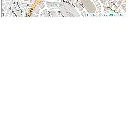
Leaflet
| ©
OpenStreetMap