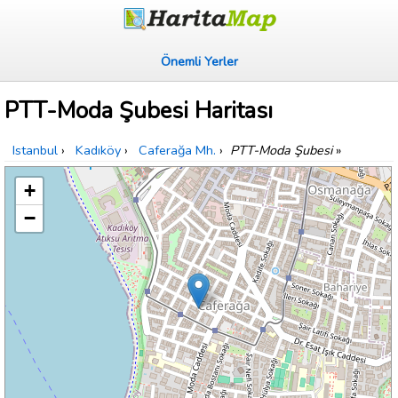
Önemli Yerler
PTT-Moda Şubesi Haritası
Istanbul
›
Kadıköy
›
Caferağa Mh.
›
PTT-Moda Şubesi
»
+
−