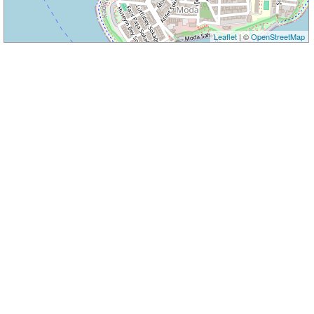
Leaflet
| ©
OpenStreetMap