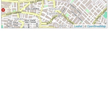
Leaflet
| ©
OpenStreetMap