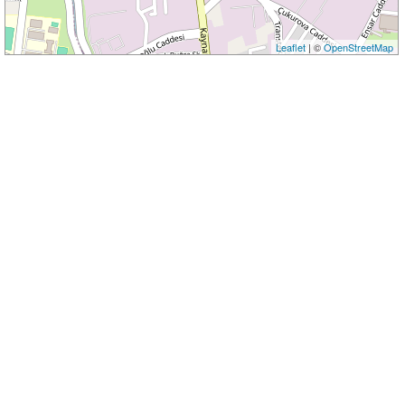
Leaflet
| ©
OpenStreetMap